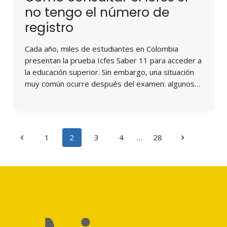
no tengo el número de
registro
Cada año, miles de estudiantes en Colombia
presentan la prueba Icfes Saber 11 para acceder a
la educación superior. Sin embargo, una situación
muy común ocurre después del examen: algunos…
Navegación
Página
Siguiente
1
2
3
4
…
28
de
anterior
página
página