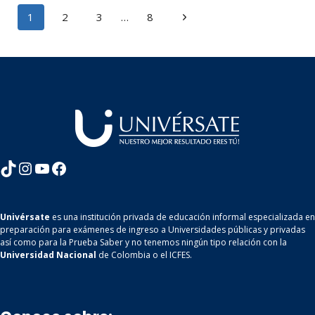
Navegación
Siguiente
1
2
3
…
8
de
página
página
TikTok
Instagram
YouTube
Facebook
Univérsate
es una institución privada de educación informal especializada en
preparación para exámenes de ingreso a Universidades públicas y privadas
así como para la Prueba Saber y no tenemos ningún tipo relación con la
Universidad Nacional
de Colombia o el ICFES.