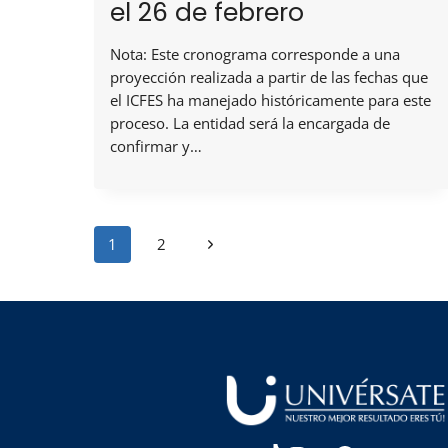
el 26 de febrero
Nota: Este cronograma corresponde a una
proyección realizada a partir de las fechas que
el ICFES ha manejado históricamente para este
proceso. La entidad será la encargada de
confirmar y…
Navegación
Siguiente
1
2
de
página
página