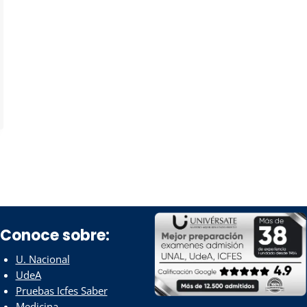
Conoce sobre:
U. Nacional
UdeA
Pruebas Icfes Saber
Medicina