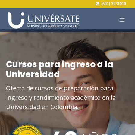
Saltar
(601) 3231010
al
contenido
Cursos para ingreso a la
Universidad
Oferta de cursos de preparación para
ingreso y rendimiento académico en la
Universidad en Colombia.