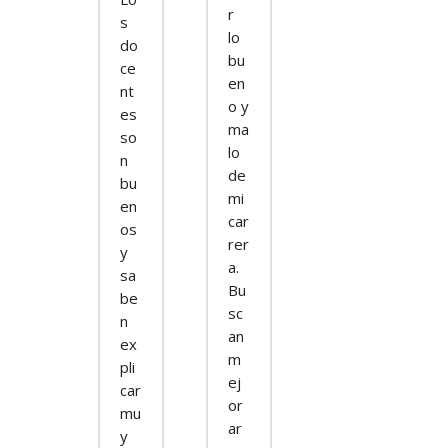
r
s
lo
do
bu
ce
en
nt
o y
es
ma
so
lo
n
de
bu
mi
en
car
os
rer
y
a.
sa
Bu
be
sc
n
an
ex
m
pli
ej
car
or
mu
ar
y