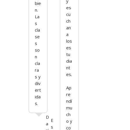
y
bie
es
n.
cu
La
ch
s
an
cla
a
se
los
s
es
so
tu
n
dia
cla
nt
ra
es.
s y
div
Ap
ert
re
ida
ndí
s.
mu
ch
D
E
o y
a
s
co