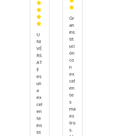
Gr
an
ins
U
tit
NI
uci
VÉ
ón
RS
co
AT
n
E
ex
es
cel
un
en
a
te
ex
s
cel
ma
en
es
te
tro
ins
s.
tit