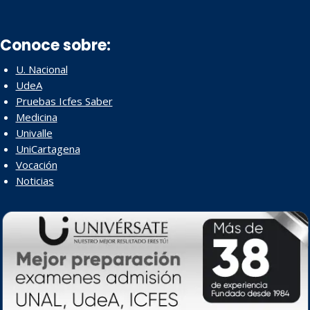
Conoce sobre:
U. Nacional
UdeA
Pruebas Icfes Saber
Medicina
Univalle
UniCartagena
Vocación
Noticias