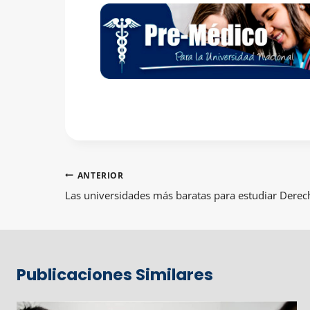
Navegación
ANTERIOR
de
Las universidades más baratas para estudiar Dere
entradas
Publicaciones Similares