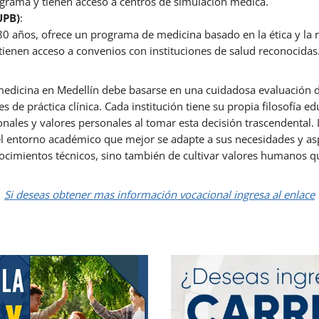
programa y tienen acceso a centros de simulación médica.
UPB)
:
0 años, ofrece un programa de medicina basado en la ética y la r
tienen acceso a convenios con instituciones de salud reconocidas
r medicina en Medellín debe basarse en una cuidadosa evaluación 
s de práctica clínica. Cada institución tiene su propia filosofía e
nales y valores personales al tomar esta decisión trascendental. 
el entorno académico que mejor se adapte a sus necesidades y asp
nocimientos técnicos, sino también de cultivar valores humanos qu
Si deseas obtener mas información vocacional ingresa al enlace