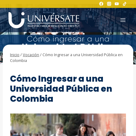
Saltar
al
contenido
Inicio
/
Vocación
/
Cómo Ingresar a una Universidad Pública en
Colombia
VOCACIÓN
Cómo Ingresar a una
Universidad Pública en
Colombia