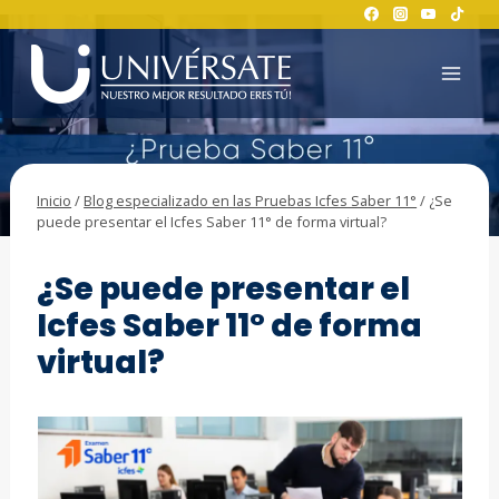
Saltar
al
contenido
Inicio
/
Blog especializado en las Pruebas Icfes Saber 11°
/
¿Se
puede presentar el Icfes Saber 11° de forma virtual?
BLOG ESPECIALIZADO EN LAS PRUEBAS ICFES SABER 11°
¿Se puede presentar el
Icfes Saber 11° de forma
virtual?