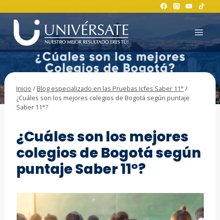
Saltar
al
contenido
Inicio
/
Blog especializado en las Pruebas Icfes Saber 11°
/
¿Cuáles son los mejores colegios de Bogotá según puntaje
Saber 11°?
BLOG ESPECIALIZADO EN LAS PRUEBAS ICFES SABER 11°
¿Cuáles son los mejores
colegios de Bogotá según
puntaje Saber 11°?