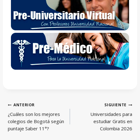
Navegación
ANTERIOR
SIGUIENTE
de
¿Cuáles son los mejores
Universidades para
entradas
colegios de Bogotá según
estudiar Gratis en
puntaje Saber 11°?
Colombia 2026