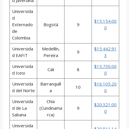
d Javeriana
Universida
d
$15.154.00
Externado
Bogotá
9
0
de
Colombia
Universida
Medellín,
$15.442.91
9
d EAFIT
Pereira
3
Universida
$15.730.00
Cali
8
d Icesi
0
Universida
Barranquill
$16.105.20
10
d del Norte
a
0
Universida
Chía
$20.321.00
d de La
(Cundinama
9
0
Sabana
rca)
Universida
$20.511.14