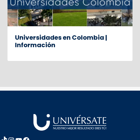
Universidades en Colombia |
Información
TikTok
Instagram
YouTube
Facebook