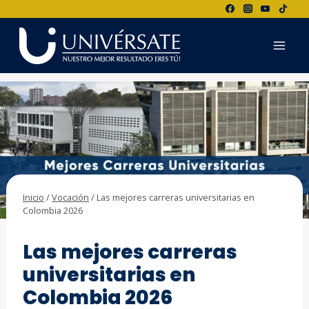
Saltar
al
contenido
Inicio
/
Vocación
/
Las mejores carreras universitarias en
Colombia 2026
VOCACIÓN
Las mejores carreras
universitarias en
Colombia 2026