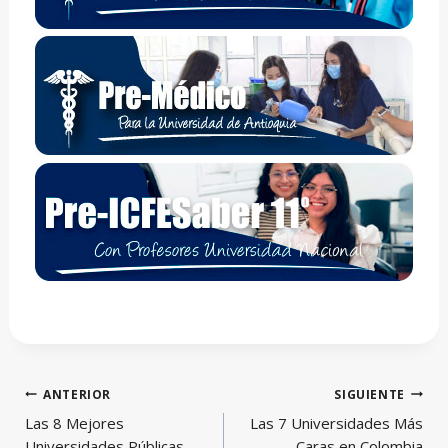
Navegación
ANTERIOR
SIGUIENTE
de
Las 8 Mejores
Las 7 Universidades Más
entradas
Universidades Públicas
Caras en Colombia