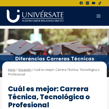
Saltar
al
contenido
Inicio
/
Vocación
/
Cuál es mejor: Carrera Técnica, Tecnológica o
Profesional
VOCACIÓN
Cuál es mejor: Carrera
Técnica, Tecnológica o
Profesional