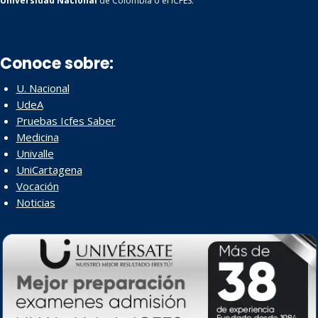
Universidad Nacional
de Colombia o el ICFES.
Conoce sobre:
U. Nacional
UdeA
Pruebas Icfes Saber
Medicina
Univalle
UniCartagena
Vocación
Noticias