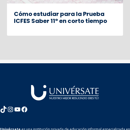
Cómo estudiar para la Prueba
ICFES Saber 11° en corto tiempo
TikTok
Instagram
YouTube
Facebook
Univérsate
es una institución privada de educación informal especializada en