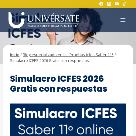
Saltar
al
contenido
Inicio
/
Blog especializado en las Pruebas Icfes Saber 11°
/
Simulacro ICFES 2026 Gratis con respuestas
BLOG ESPECIALIZADO EN LAS PRUEBAS ICFES SABER 11°
Simulacro ICFES 2026
Gratis con respuestas