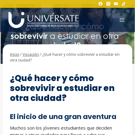
Saltar
al
contenido
Inicio
/
Vocación
/
¿Qué hacer y cómo sobrevivir a estudiar en
otra ciudad?
VOCACIÓN
¿Qué hacer y cómo
sobrevivir a estudiar en
otra ciudad?
El inicio de una gran aventura
Muchos son los jóvenes estudiantes que deciden
migrar a otras ciudades para llevar a cabo sus