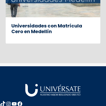
Universidades con Matrícula
Cero en Medellín
TikTok
Instagram
YouTube
Facebook