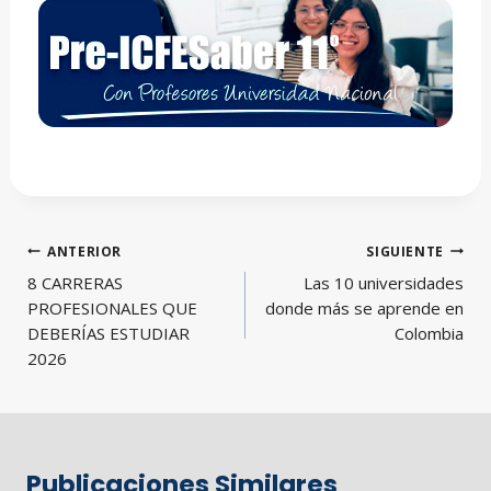
Navegación
ANTERIOR
SIGUIENTE
de
8 CARRERAS
Las 10 universidades
entradas
PROFESIONALES QUE
donde más se aprende en
DEBERÍAS ESTUDIAR
Colombia
2026
Publicaciones Similares