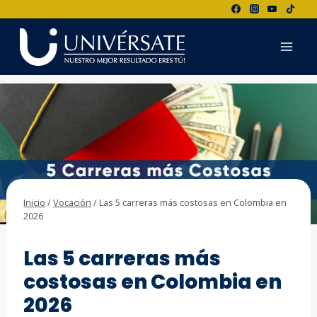
Saltar
al
contenido
Inicio
/
Vocación
/
Las 5 carreras más costosas en Colombia en
2026
VOCACIÓN
Las 5 carreras más
costosas en Colombia en
2026