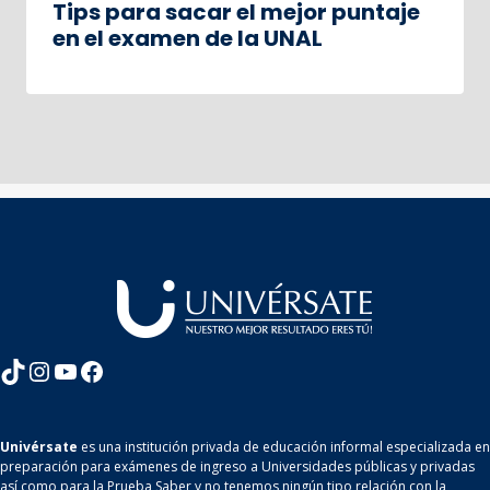
Tips para sacar el mejor puntaje
en el examen de la UNAL
TikTok
Instagram
YouTube
Facebook
Univérsate
es una institución privada de educación informal especializada en
preparación para exámenes de ingreso a Universidades públicas y privadas
así como para la Prueba Saber y no tenemos ningún tipo relación con la