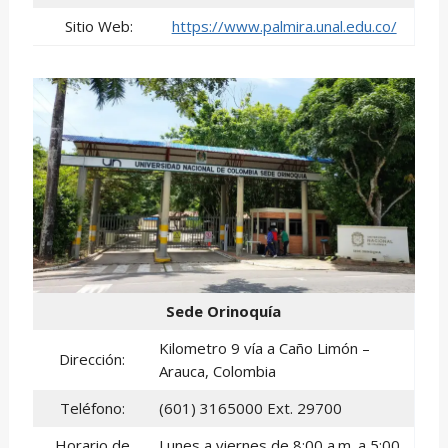
Sitio Web:
https://www.palmira.unal.edu.co/
Sede Orinoquía
Kilometro 9 vía a Caño Limón –
Dirección:
Arauca, Colombia
Teléfono:
(601) 3165000 Ext. 29700
Horario de
Lunes a viernes de 8:00 a.m. a 5:00