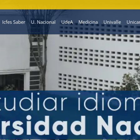
Icfes Saber
U. Nacional
UdeA
Medicina
Univalle
Unica