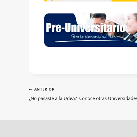
Navegación
ANTERIOR
de
¿No pasaste a la UdeA? Conoce otras Universidades
entradas